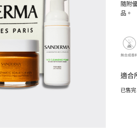
隨附
品。
適合
已售完