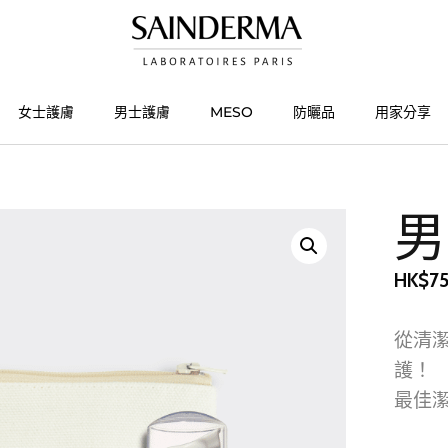
女士護膚
男士護膚
MESO
防曬品
用家分享
男
HK
$
7
從清
護！
最佳