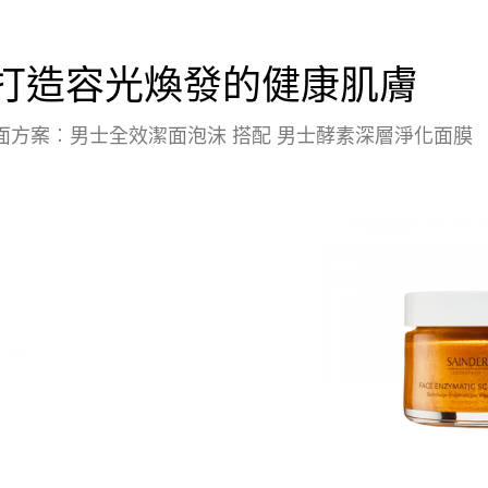
打造容光煥發的健康肌膚
面方案︰男士全效潔面泡沫 搭配 男士酵素深層淨化面膜