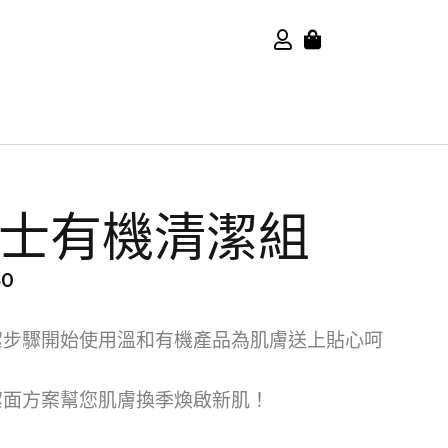
士有機清潔組
50
潔步驟開始使用溫和有機產品為肌膚送上貼心呵
潔面方案幫您肌膚換季煥啟新肌！